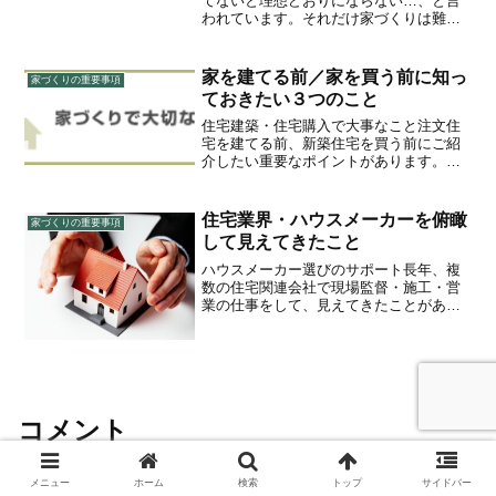
てないと理想どおりにならない…、と言
われています。それだけ家づくりは難し
いということですが、普通の人はそんな
ことはできません。では、住宅（メーカ
ー）を選ぶことのどこがそんなに難しい
家を建てる前／家を買う前に知っ
家づくりの重要事項
のか、理由を整理してみる...
ておきたい３つのこと
住宅建築・住宅購入で大事なこと注文住
宅を建てる前、新築住宅を買う前にご紹
介したい重要なポイントがあります。こ
れまでさまざまなスタイルのハウスメー
カー・工務店・設計事務所の建物に出会
い、住宅の企画・営業・施工・現場監
住宅業界・ハウスメーカーを俯瞰
家づくりの重要事項
督・製作を通して様々な角度...
して見えてきたこと
ハウスメーカー選びのサポート長年、複
数の住宅関連会社で現場監督・施工・営
業の仕事をして、見えてきたことがあり
ます。規模・商品・スタイル、そして家
づくりの考え方が異なる住宅メーカーで
働いたことは、住宅を作る「企業による
違い」を感じる上で貴重な...
コメント
メニュー
ホーム
検索
トップ
サイドバー