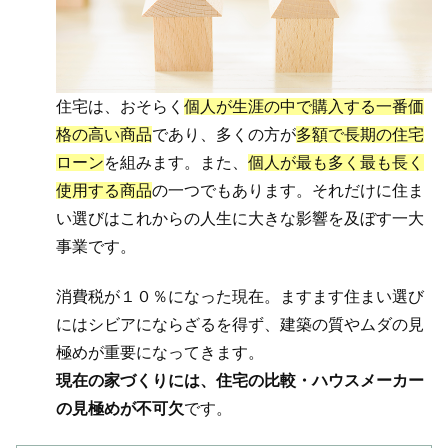
住宅は、おそらく
個人が生涯の中で購入する一番価
格の高い商品
であり、多くの方が
多額で長期の住宅
ローン
を組みます。また、
個人が最も多く最も長く
使用する商品
の一つでもあります。それだけに住ま
い選びはこれからの人生に大きな影響を及ぼす一大
事業です。
消費税が１０％になった現在。ますます住まい選び
にはシビアにならざるを得ず、建築の質やムダの見
極めが重要になってきます。
現在の家づくりには、住宅の比較・ハウスメーカー
の見極めが不可欠
です。