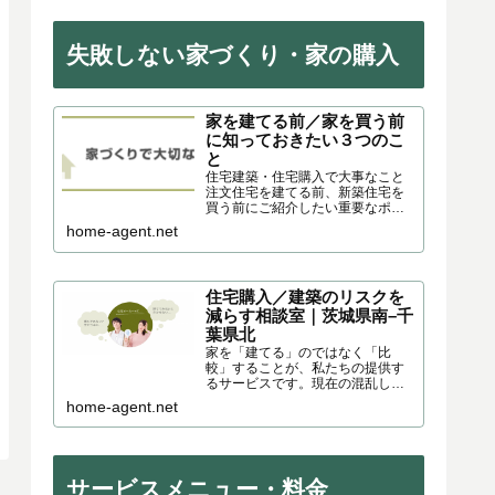
失敗しない家づくり・家の購入
家を建てる前／家を買う前
に知っておきたい３つのこ
と
住宅建築・住宅購入で大事なこと
注文住宅を建てる前、新築住宅を
買う前にご紹介したい重要なポイ
ントがあります。これまでさまざ
home-agent.net
まなスタイルのハウスメーカー・
工務店・設計事務所の建物に出会
い、住宅の企画・営業・施工・現
場監督・製作を通して様々な角度...
住宅購入／建築のリスクを
減らす相談室｜茨城県南–千
葉県北
家を「建てる」のではなく「比
較」することが、私たちの提供す
るサービスです。現在の混乱した
家づくり環境の中、注文住宅を建
home-agent.net
てる方に住宅メーカーの選び方と
その住宅商品の特徴を分かりやす
くお伝えします。茨城県南｜つく
ば市～千葉県北｜柏市・成田市で
活動中です。
サービスメニュー・料金