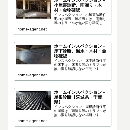
ホームインスペクション－
小屋裏診断、雨漏り・木
材・金物確認
インスペクション－小屋裏診断住
宅の小屋裏（屋根裏）は、雨漏り
等のトラブルが無い限り確認しな
い空間です。しかし、住宅を購入
home-agent.net
する際・住宅の施工を確認する際
は、必ずチェックしておいた方が
良い部分です。構造的な問題、劣
化の程度、施工の不具合、断熱材...
ホームインスペクション－
床下診断、漏水・木材・金
物確認
インスペクション－床下診断住宅
の床下は、床鳴り等のトラブルが
無い限り確認しない空間です。し
かし、住宅を購入する際・住宅の
home-agent.net
施工を確認する際は、必ずチェッ
クしておいた方が良い部分です。
構造的な問題、劣化の程度、施工
の不具合、断熱材の状態など、多...
ホームインスペクション－
屋根診断【茨城県・千葉
県】
インスペクション－屋根診断住宅
の屋根は、雨漏り等のトラブルが
無い限り確認しない場所です。し
かし、住宅を購入する際・住宅の
home-agent.net
施工を確認する際は、必ずチェッ
クしておいた方が良い部分です。