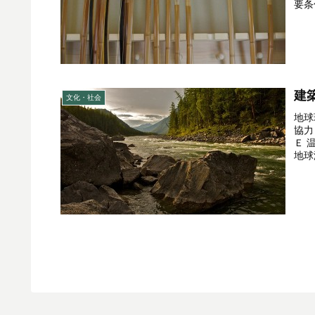
要条
建
文化・社会
地球
協力
Ｅ 
地球