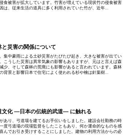
侵食被害が拡大しています。竹害が増えている現状竹の侵食被害
因は、従来生活の道具に多く利用されていた竹が、近年...
林と災害の関係について
、集中豪雨による土砂災害がたびたび起き、大きな被害が出てい
。こうした災害は異常気象の影響もありますが、元はと言えば森
減少、そして森林の荒廃にも影響があると言われています。森林
の背景と影響日本で住宅によく使われる杉や檜は針葉樹...
道文化 ―日本の伝統的武道― に触れる
があり、弓道場を建てるお手伝いをしました。建設会社勤務の時
一度弓道場の現場監督をしたこともあり、何か運命的なものを感
喜んでお引き受けすることにしました。建物の利用方法からの必