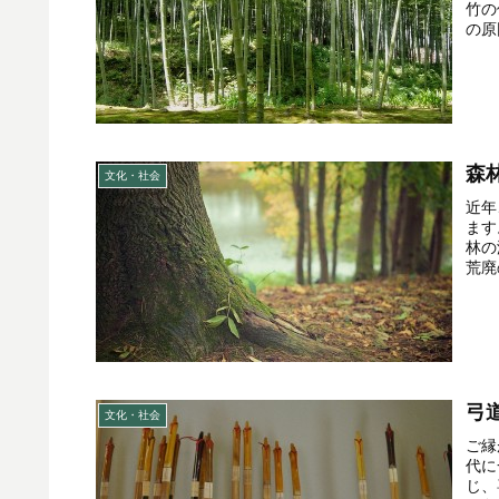
竹の
の原
森
文化・社会
近年
ます
林の
荒廃
弓
文化・社会
ご縁
代に
じ、