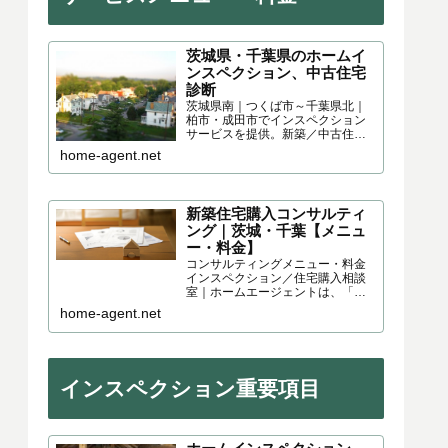
茨城県・千葉県のホームイ
ンスペクション、中古住宅
診断
茨城県南｜つくば市～千葉県北｜
柏市・成田市でインスペクション
サービスを提供。新築／中古住宅
家を購入するにはリスクが伴いま
home-agent.net
す。「見えない」「気が付かな
い」「見たけど分からない」。こ
れらを回避するのが「ホームイン
スペクション／住宅診断」です。
新築住宅購入コンサルティ
ング｜茨城・千葉【メニュ
ー・料金】
コンサルティングメニュー・料金
インスペクション／住宅購入相談
室｜ホームエージェントは、「家
を建てる方」「家を買う方」の購
home-agent.net
入リスクを減らす住宅コンサルテ
ィング事務所です。茨城県・千葉
県を中心に、次のような住宅購入
コンサルティングサービスを提供...
インスペクション重要項目