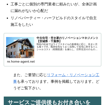
工事ごとに個別の専門業者に頼みたいが、全体計画
に漏れがないか心配だ
リノベパーティー・ハーフビルドのスタイルで自主
施工をしたい
中古住宅・空き家のリノベーションマネジメント
【茨城県・千葉県】
現在の社会ではライフスタイルの多様化に応じ、住まい方
も様々です。既存住宅をうまく活用して住宅に対するイニ
シャルコスト（初期投資）を減らし、日常生活そのものに
お金をかけるという方も増えています。これは賢い選択肢
と言えるのではないでしょうか。
re.home-agent.net
また、ご要望に応じ
リフォーム・リノベーション工
事
も承っております。事例を掲載しております。ど
うぞご覧下さい。
サービスご提供後もお付き合いを