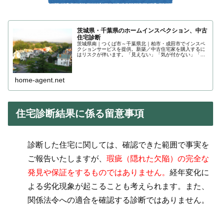
茨城県・千葉県のホームインスペクション、中古
住宅診断
茨城県南｜つくば市～千葉県北｜柏市・成田市でインスペ
クションサービスを提供。新築／中古住宅家を購入するに
はリスクが伴います。「見えない」「気が付かない」「見
たけど分からない」。これらを回避するのが「ホームイン
スペクション／住宅診断」です。
home-agent.net
住宅診断結果に係る留意事項
診断した住宅に関しては、確認できた範囲で事実を
ご報告いたしますが、
瑕疵（隠れた欠陥）の完全な
発見や保証をするものではありません。
経年変化に
よる劣化現象が起こることも考えられます。また、
関係法令への適合を確認する診断ではありません。