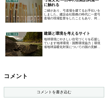
文化・社会
に触れる
ご縁があり、弓道場を建てるお手伝いを
しました。建設会社勤務の時代に一度弓
道場の現場監督をしたこともあり、何か
運命的なものを感じ、喜んでお引き受け
することにしました。建物の利用方法か
らの必要条件を考慮し、鉄骨造で建てる
建築と環境を考えるサイト
ことになりました。鉄骨造...
文化・社会
地球環境にやさしい住宅づくりを応援し
ています地球環境・国際環境協力｜環境
省地球温暖化対策についての国の見解を
特集ＳＴＯＰ ＴＨＥ 温暖化 2012｜環境
省温暖化の実態と見通し、日本の対策に
ついて地球温暖化から日本を守る 適応へ
の挑戦2012...
コメント
コメントを書き込む