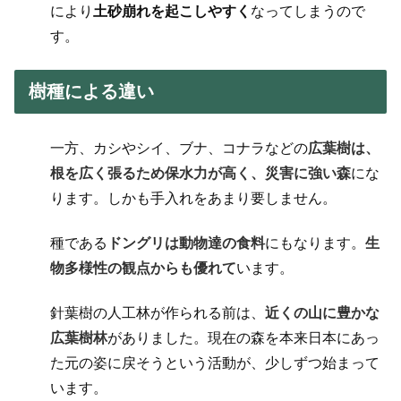
により
土砂崩れを起こしやすく
なってしまうので
す。
樹種による違い
一方、カシやシイ、ブナ、コナラなどの
広葉樹は、
根を広く張るため保水力が高く、災害に強い森
にな
ります。しかも手入れをあまり要しません。
種である
ドングリは動物達の食料
にもなります。
生
物多様性の観点からも優れて
います。
針葉樹の人工林が作られる前は、
近くの山に豊かな
広葉樹林
がありました。現在の森を本来日本にあっ
た元の姿に戻そうという活動が、少しずつ始まって
います。