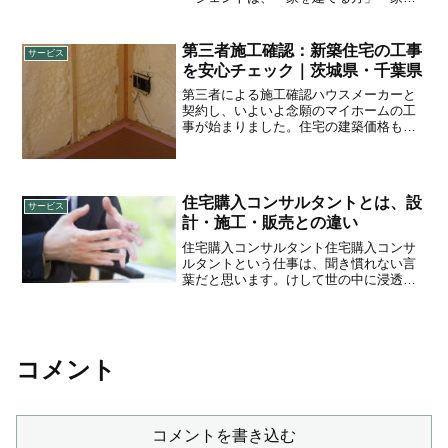
買う方」の購入リスクを減らす住宅コン
サルティング事務所です。茨城県・千葉
県を中心に、次のような住宅購入コンサ
第三者施工確認：新築住宅の工事
サービス
ルティングサービスを提供...
を安心チェック｜茨城県・千葉県
第三者による施工確認ハウスメーカーと
契約し、いよいよ念願のマイホームの工
事が始まりました。住宅の建築価格も高
騰し、失敗することはできません。しか
し、施工不良の噂やニュースが耳に入っ
てきます。技術的なことは詳しくない
が、営業さんは施工の知識に...
住宅購入コンサルタントとは、設
サービス
計・施工・販売との違い
住宅購入コンサルタント住宅購入コンサ
ルタントという仕事は、聞き慣れない言
葉だと思います。けして世の中に浸透し
ているものではありませんが、必要な立
場・職業だと考えております。それだけ
に、住宅メーカー・不動産会社をはじめ
とする住宅業界の既存の業...
コメント
コメントを書き込む