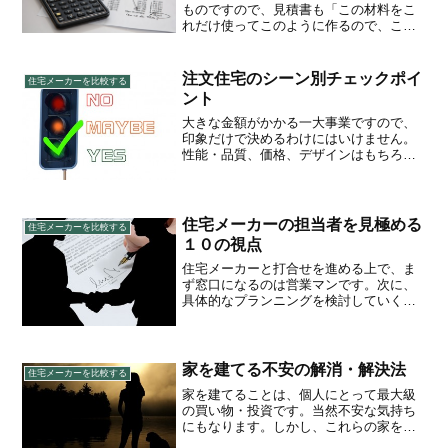
ものですので、見積書も「この材料をこ
れだけ使ってこのように作るので、これ
だけの費用がかかりますよ」という一種
の約束事が書かれています。それだけに
細かくもなり、見慣れない専門用語や大
注文住宅のシーン別チェックポイ
住宅メーカーを比較する
きな金額が羅列されている...
ント
大きな金額がかかる一大事業ですので、
印象だけで決めるわけにはいけません。
性能・品質、価格、デザインはもちろ
ん、施工体制など確認することは数多く
あります。引渡しを受けた後も永く付き
合っていくことになるので、相性も重要
な要素です。チェックポイン...
住宅メーカーの担当者を見極める
住宅メーカーを比較する
１０の視点
住宅メーカーと打合せを進める上で、ま
ず窓口になるのは営業マンです。次に、
具体的なプランニングを検討していく際
には、設計の担当者が出てきます。会社
によっては、営業マンだけだったり上司
や社長が同席する場合もあります。多く
の方は丁寧に応対してくれ...
家を建てる不安の解消・解決法
住宅メーカーを比較する
家を建てることは、個人にとって最大級
の買い物・投資です。当然不安な気持ち
にもなります。しかし、これらの家を建
てる時に感じる不安は、考え方とコツに