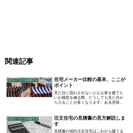
関連記事
住宅メーカー比較の基本、ここが
住宅メーカーを比較する
ポイント
見た目に惑わされないどんな家を建てた
いか構想を練る際、どうしても見た目か
ら入ることが多くなります。ある意味ラ
イフスタイルが反映されるものではあり
ますが、永く住むことを考えるとそれ以
上に住み心地や使い勝手が重要です。こ
注文住宅の見積書の見方解説しま
住宅メーカーを比較する
れらは建築に使用する素材...
す
見積書の傾向注文住宅はこれから建てる