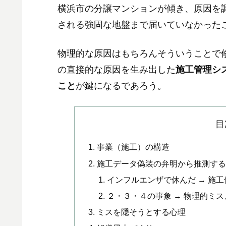
横浜市の分譲マンションが傾き、原因を
される強固な地盤まで届いていなかった
物理的な原因はもちろんそういうことで
の直接的な原因を生み出した
施工管理シ
こと
が鍵になるであろう。
目
事業（施工）の構造
施工データ偽装の弁明から推測す
インフルエンザで休んだ → 施
２・３・４の事象 → 物理的ミ
ミスを隠そうとする心理