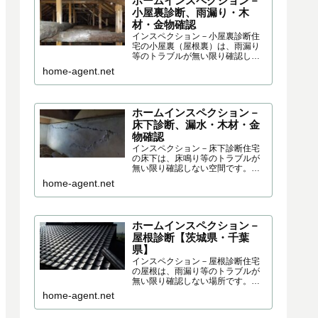
ホームインスペクション－
小屋裏診断、雨漏り・木
材・金物確認
インスペクション－小屋裏診断住
宅の小屋裏（屋根裏）は、雨漏り
等のトラブルが無い限り確認しな
い空間です。しかし、住宅を購入
home-agent.net
する際・住宅の施工を確認する際
は、必ずチェックしておいた方が
良い部分です。構造的な問題、劣
化の程度、施工の不具合、断熱材...
ホームインスペクション－
床下診断、漏水・木材・金
物確認
インスペクション－床下診断住宅
の床下は、床鳴り等のトラブルが
無い限り確認しない空間です。し
かし、住宅を購入する際・住宅の
home-agent.net
施工を確認する際は、必ずチェッ
クしておいた方が良い部分です。
構造的な問題、劣化の程度、施工
の不具合、断熱材の状態など、多...
ホームインスペクション－
屋根診断【茨城県・千葉
県】
インスペクション－屋根診断住宅
の屋根は、雨漏り等のトラブルが
無い限り確認しない場所です。し
かし、住宅を購入する際・住宅の
home-agent.net
施工を確認する際は、必ずチェッ
クしておいた方が良い部分です。