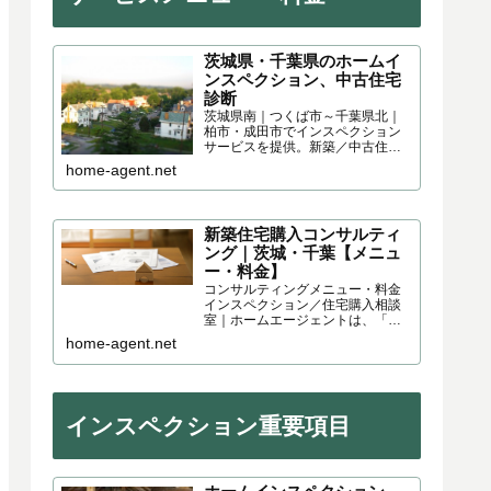
茨城県・千葉県のホームイ
ンスペクション、中古住宅
診断
茨城県南｜つくば市～千葉県北｜
柏市・成田市でインスペクション
サービスを提供。新築／中古住宅
家を購入するにはリスクが伴いま
home-agent.net
す。「見えない」「気が付かな
い」「見たけど分からない」。こ
れらを回避するのが「ホームイン
スペクション／住宅診断」です。
新築住宅購入コンサルティ
ング｜茨城・千葉【メニュ
ー・料金】
コンサルティングメニュー・料金
インスペクション／住宅購入相談
室｜ホームエージェントは、「家
を建てる方」「家を買う方」の購
home-agent.net
入リスクを減らす住宅コンサルテ
ィング事務所です。茨城県・千葉
県を中心に、次のような住宅購入
コンサルティングサービスを提供...
インスペクション重要項目