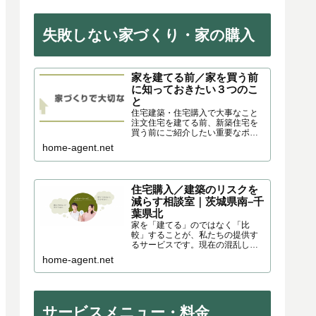
失敗しない家づくり・家の購入
家を建てる前／家を買う前
に知っておきたい３つのこ
と
住宅建築・住宅購入で大事なこと
注文住宅を建てる前、新築住宅を
買う前にご紹介したい重要なポイ
ントがあります。これまでさまざ
home-agent.net
まなスタイルのハウスメーカー・
工務店・設計事務所の建物に出会
い、住宅の企画・営業・施工・現
場監督・製作を通して様々な角度...
住宅購入／建築のリスクを
減らす相談室｜茨城県南–千
葉県北
家を「建てる」のではなく「比
較」することが、私たちの提供す
るサービスです。現在の混乱した
家づくり環境の中、注文住宅を建
home-agent.net
てる方に住宅メーカーの選び方と
その住宅商品の特徴を分かりやす
くお伝えします。茨城県南｜つく
ば市～千葉県北｜柏市・成田市で
活動中です。
サービスメニュー・料金