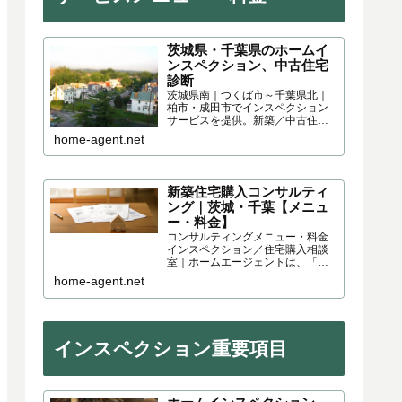
茨城県・千葉県のホームイ
ンスペクション、中古住宅
診断
茨城県南｜つくば市～千葉県北｜
柏市・成田市でインスペクション
サービスを提供。新築／中古住宅
家を購入するにはリスクが伴いま
home-agent.net
す。「見えない」「気が付かな
い」「見たけど分からない」。こ
れらを回避するのが「ホームイン
スペクション／住宅診断」です。
新築住宅購入コンサルティ
ング｜茨城・千葉【メニュ
ー・料金】
コンサルティングメニュー・料金
インスペクション／住宅購入相談
室｜ホームエージェントは、「家
を建てる方」「家を買う方」の購
home-agent.net
入リスクを減らす住宅コンサルテ
ィング事務所です。茨城県・千葉
県を中心に、次のような住宅購入
コンサルティングサービスを提供...
インスペクション重要項目