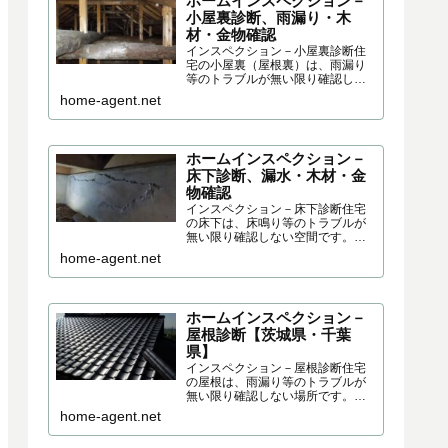
ホームインスペクション－
小屋裏診断、雨漏り・木
材・金物確認
インスペクション－小屋裏診断住
宅の小屋裏（屋根裏）は、雨漏り
等のトラブルが無い限り確認しな
い空間です。しかし、住宅を購入
home-agent.net
する際・住宅の施工を確認する際
は、必ずチェックしておいた方が
良い部分です。構造的な問題、劣
化の程度、施工の不具合、断熱材...
ホームインスペクション－
床下診断、漏水・木材・金
物確認
インスペクション－床下診断住宅
の床下は、床鳴り等のトラブルが
無い限り確認しない空間です。し
かし、住宅を購入する際・住宅の
home-agent.net
施工を確認する際は、必ずチェッ
クしておいた方が良い部分です。
構造的な問題、劣化の程度、施工
の不具合、断熱材の状態など、多...
ホームインスペクション－
屋根診断【茨城県・千葉
県】
インスペクション－屋根診断住宅
の屋根は、雨漏り等のトラブルが
無い限り確認しない場所です。し
かし、住宅を購入する際・住宅の
home-agent.net
施工を確認する際は、必ずチェッ
クしておいた方が良い部分です。