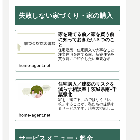
失敗しない家づくり・家の購入
家を建てる前／家を買う前
に知っておきたい３つのこ
と
住宅建築・住宅購入で大事なこと
注文住宅を建てる前、新築住宅を
買う前にご紹介したい重要なポイ
ントがあります。これまでさまざ
home-agent.net
まなスタイルのハウスメーカー・
工務店・設計事務所の建物に出会
い、住宅の企画・営業・施工・現
場監督・製作を通して様々な角度...
住宅購入／建築のリスクを
減らす相談室｜茨城県南–千
葉県北
家を「建てる」のではなく「比
較」することが、私たちの提供す
るサービスです。現在の混乱した
家づくり環境の中、注文住宅を建
home-agent.net
てる方に住宅メーカーの選び方と
その住宅商品の特徴を分かりやす
くお伝えします。茨城県南｜つく
ば市～千葉県北｜柏市・成田市で
活動中です。
サービスメニュー・料金