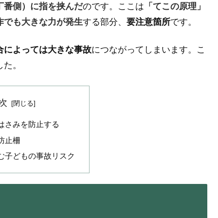
丁番側）に指を挟んだ
のです。ここは
「てこの原理」
作でも大きな力が発生
する部分、
要注意箇所
です。
合によっては大きな事故
につながってしまいます。こ
した。
次
はさみを防止する
防止柵
む子どもの事故リスク